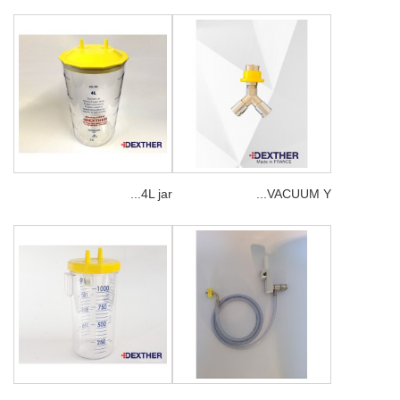
4L jar...
VACUUM Y...