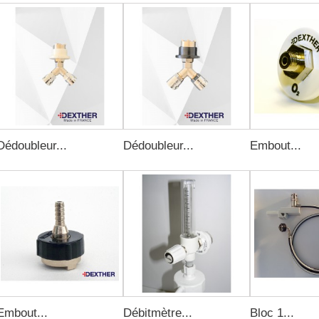
Dédoubleur...
Dédoubleur...
Embout...
Embout...
Débitmètre...
Bloc 1...