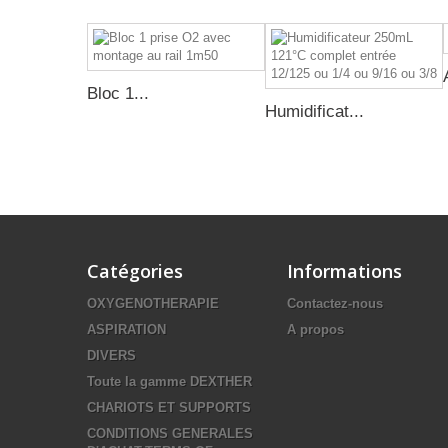
Bloc 1...
Humidificat...
Catégories
Informations
OXYGENOTHERAPIE
Contactez-nous
ASPIRATION
A propos
DIVERS
Toute la gamme DEXTHER
CHARIOTS ET SUPPORTS
CONDITIONS GENERALES